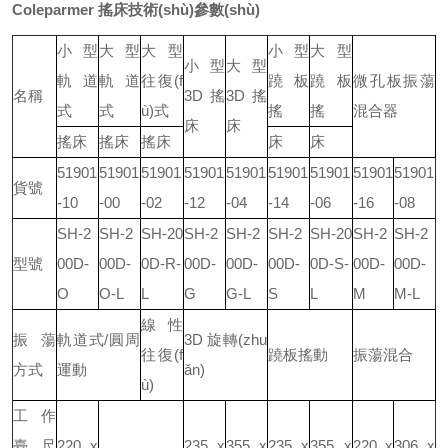
Coleparmer 搖床技術(shù)參數(shù)
小型
大型
大型
小型
大型
小型
大型
軌道
軌道
往復(f
蹺板
蹺板
微孔板振蕩
名稱
3D 搖
3D 搖
式
式
ù)式
搖
搖
混合器
床
床
搖床
搖床
搖床
床
床
51901
51901
51901
51901
51901
51901
51901
51901
51901
貨號
-10
-00
-02
-12
-04
-14
-06
-16
-08
SH-2
SH-2
SH-20
SH-2
SH-2
SH-2
SH-20
SH-2
SH-2
型號
00D-
00D-
0D-R-
00D-
00D-
00D-
0D-S-
00D-
00D-
O
O-L
L
G
G-L
S
L
M
M-L
線性
振蕩
軌道式/圓周
3D 旋轉(zhu
往復(f
蹺板搖動
振蕩混合
方式
運動
ǎn)
ù)
工作
臺尺
220 x
235 x
355 x
235 x
355 x
220 x
306 x