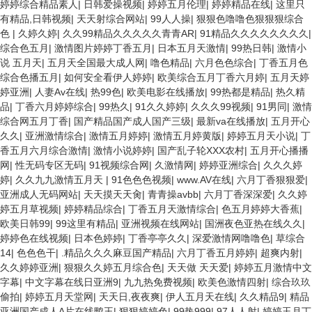
婷婷综合精品素人
|
日韩爱操视频
|
婷婷五月伦理
|
婷婷精品在线
|
这里只
有精品,日韩视频
|
天天射综合网站
|
99人人操
|
狠狠色噜噜色狠狠狠综合
色
|
久婷久婷
|
久久99精品久久久久久青青AR
|
91精品久久久久久久久久
|
综合色五月
|
激情图片婷婷丁香五月
|
日本五月天激情
|
99热日韩
|
激情小
说 五月天
|
五月天全国最大成人网
|
噜色精品
|
六月色色综合
|
丁香五月色
综合色播五月
|
如何安全看伊人婷婷
|
欧美综合五月丁香六月婷
|
五月天婷
婷亚洲
|
人妻Av在线
|
热99色
|
欧美电影在线播放
|
99热都是精品
|
热久精
品
|
丁香六月婷婷综合
|
99热久
|
91久久婷婷
|
久久久99视频
|
91男同
|
激情
综合网五月丁香
|
国产精品国产成人国产三级
|
最新va在线播放
|
五月开心
久久
|
亚洲激情综合
|
激情五月婷婷
|
激情五月婷黄版
|
婷婷五月天小说
|
丁
香五月六月综合激情
|
激情小说婷婷
|
国产乱子轮XXX农村
|
五月开心播播
网
|
性无码专区无码
|
91视频综合网
|
久激情网
|
婷婷亚洲综合
|
久久久婷
婷
|
久久九九激情五月天
|
91色色色视频
|
www.AV在线
|
六月丁香狠狠爱
|
亚洲成人无码网站
|
天天摸天天肏
|
青青操avbb
|
六月丁香深深爱
|
久久婷
婷五月草视频
|
婷婷精品综合
|
丁香五月天激情综合
|
色五月婷婷大香蕉
|
欧美日韩99
|
99这里有精品
|
亚洲视频在线网站
|
国洲夜色亚热在线久久
|
婷婷色在线视频
|
日本色婷婷
|
丁香亭亭久久
|
深爱激情网噜噜色
|
草综合
14
|
色色色干
|
.精品久久久麻豆国产精品
|
六月丁香五月婷婷
|
超爽内射
|
久久婷婷亚洲
|
狠狠久久婷五月综合色
|
天天做 天天爱
|
婷婷五月激情中文
字幕
|
中文字幕在线日亚洲9
|
九九热免费视频
|
欧美色激情四射
|
综合玖玖
偷拍
|
婷婷五月天堂网
|
天天日,夜夜爽
|
伊人五月天在线
|
久久精品9
|
精品
亚洲国产成人A片在线鸭王
|
狠狠婷婷色
|
99热999
|
97人人射
|
婷婷玉月丁