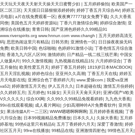
天天玩天天夜天天射天天操天天日蜜臀少妇
|
五月婷婷偷拍
|
欧美国产一
区二区三区
|
天天摸日日舔狠狠添婷婷婷
|
婷婷丁香五月天综合AV
|
婷婷五
月电影
|
a片在线免费观看一区
|
夜夜爽77777妓女免费下载
|
久久大香蕉
同僚
|
美国色五月天婷婷资源站
|
丁香六月激情综合网
|
婷婷综合激情
|
亚
洲综合在线播放
|
青青日韩
|
国产亚洲色婷婷久久99精品91
www.riverspirits.org www.hnnun.com www.changh
|
五月天婷婷高清无
码
|
思思热闹这里只有精品
|
日韩另类
|
亚洲情色一区
|
日日操夜夜操无码
免费
|
欧美日韩中国
|
色综啪啪
|
色婷婷91激情小说
|
丁香色情五月综合激
情
|
香港九九六区八区99
|
激情婷婷
|
日产精品一线二线三线芒果
|
中国女
人做爰A片
|
99久久激情视频
|
九热视频在线精品15
|
六月婷婷综合
|
丁香
五月偷拍
|
欧美性爱五月天
|
婷婷丁香五月婷婷
|
1819岁日本MACBOOK
|
五月天淫乱视频
|
婷婷色综合
|
亚亚州久久高潮
|
丁香五月天在线
|
婷婷五
月天电影在线
|
亚洲综合色丁香婷婷六月
|
www.爱操com.
|
我爱va亚洲
va52
|
婷婷激情五月天色
|
伊人五月久久
|
日本超碰在线
|
激情五月份婷婷
|
久久婷婷五月
|
五月婷色
|
91操女
|
天天日天天肏天天奸
|
亚洲V国产V欧美
V久久久久久
|
综合XX网
|
久久99久久99精品免视看婷婷
|
九九色大香蕉
|
99ri在线观看视频
|
成人看片网站
|
少妇高潮呻吟A片免费看软件
|
亚州美
女
|
果冻传媒A片一二三区
|
WWW嗯嗯啊啊啊啊
|
五月婷婷香蕉视频
|
丁香
六月综合激
|
日本99视频精品免费播放
|
日本久久人
|
久操大香蕉
|
五月婷
婷基地
|
99热6这里只有精品6
|
五月丁香婷婷六月天
|
深爱丁香激情
|
婷婷
社区五月天
|
99re在线播放
|
99精品在线
|
亚洲激情四射色
|
99情色五月天
|