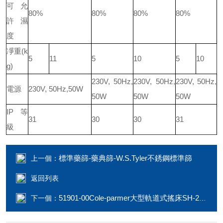
可允
80%
80%
80%
80%
許濕
度
凈重(k
5
11
5
10
5
10
g)
230V, 50Hz,
230V, 50Hz,
230V, 50Hz,
電源
230V, 50Hz,50W
50W
50W
50W
IP 等
31
30
30
31
級
標準藥篩-藥典篩-W.S.Tyler不銹鋼標準篩
上一個：
返回列表
51901-00Cole-parmer大型軌道式搖床SH-200D-O-L
下一個：