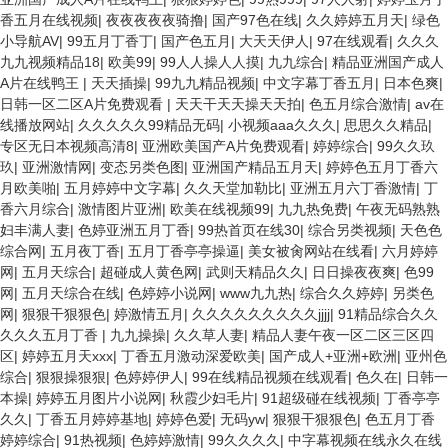
香五月在线视频
|
夜夜夜夜夜骑撸
|
国产97色在线
|
久久婷婷五月天
|
绿色
小导航AV
|
99五月丁香丁
|
国产色五月
|
大天天伊人
|
97在线观看
|
久久久
九九视频精品18
|
欧美99
|
99人人操人人摸
|
九九综合
|
精品亚洲国产成人
A片在线鸭王
|
天天插操
|
99九九精品视频
|
中文字幕丁香五月
|
日本色爽
|
日韩一区二区A片免费观看
|
天天干天天操天天拍
|
色五月综合激情
|
av在
线播放网站
|
久久久久久99精品无码
|
小视频aaa久久久
|
思思久久精品
|
专区无日本视频高清8
|
亚洲欧美国产A片免费观看
|
婷婷综合
|
99久久玖
玖
|
亚洲激情网
|
变态另类色图
|
亚洲国产精品五月天
|
婷婷色五月丁香六
月欧美啪
|
五月婷婷中文字幕
|
久久天堂加勒比
|
亚洲五月六丁香激情
|
丁
香六月综合
|
激情图片亚洲
|
欧美在线视频99
|
九九热免费
|
午夜无码熟熟
妇丰满人妻
|
色婷亚洲五月丁香
|
99热首页在线30
|
综合另类视频
|
天色色
综合网
|
五月夜丁香
|
五月丁香亭亭操逼
|
美女被肏网站在线看
|
六月婷婷
网
|
五月天综合
|
超碰成人黄色网
|
武则天精品久久
|
日日操夜夜爽
|
色99
网
|
五月天综合在线
|
色婷婷小说网
|
www九九热
|
综合久久婷婷
|
另类色
网
|
狠狠干狠狠色
|
婷激情五月
|
久久久久久久久久久jjjj
|
91精品综合久久
久久久五月丁香
|
九九操操
|
久久草人妻
|
精品人妻午夜一区二区三区四
区
|
婷婷五月天xxx
|
丁香五月激动深爱欧美
|
国产成人+亚洲+欧洲
|
亚州色
综合
|
狠狠操狠狠
|
色婷婷伊人
|
99在线精品视频在线观看
|
色久在
|
日韩一
本操
|
婷婷五月图片小说网
|
秋霞少妇毛片
|
91超级碰在线视频
|
丁香亭亭
久久
|
丁香五月婷婷基地
|
婷婷色爱
|
无码yw
|
狠狠干狠狠色
|
色五月丁香
婷婷综合
|
91热视频
|
色婷婷激情
|
99久久久久
|
中字幕视频在线永久在线