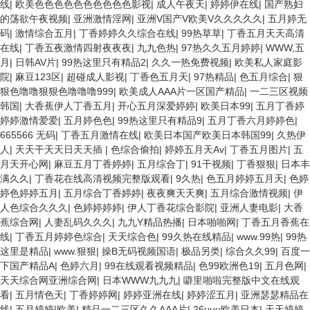
线
|
欧美色色色色色色色色色色影视
|
成人午夜天
|
婷婷伊在线
|
国产熟妇
的荡欲午夜视频
|
亚洲激情淫网
|
亚洲V国产V欧美V久久久久久
|
五月婷无
码
|
激情综合五月
|
丁香婷婷久久综合在线
|
99热草草
|
丁香五月天天高清
在线
|
丁香五夜激情四射夜夜夜
|
九九色热
|
97热久久五月婷婷
|
WWW,五
月
|
日韩AV片
|
99热这里只有精品2
|
久久一热免费视频
|
欧美私人家庭影
院
|
麻豆123区
|
超碰成人影视
|
丁香色五月天
|
97热精品
|
色五月综合
|
狠
狠色噜噜狠狠色噜噜噜999
|
欧美成人AAA片一区国产精品
|
一二三区视频
韩国
|
大香蕉伊人丁香五月
|
开心五月深爱婷婷
|
欧美日本99
|
五月丁香婷
婷婷激情爱爱
|
五月婷色色
|
99热这里只有精品9
|
五月丁香六月婷婷色
|
665566 无码
|
丁香五月激情在线
|
欧美日本国产欧美日本韩国99
|
久热伊
人
|
天天干天天日天天插
|
色综合偷拍
|
婷婷五月天Av
|
丁香五月图片
|
五
月天开心网
|
麻豆五月丁香婷婷
|
五月综合丁
|
91干视频
|
丁香狠狠
|
日本丰
满久久
|
丁香花在线高清视频完整版观看
|
9久热
|
色五月婷婷五月天
|
色婷
婷色婷婷五月
|
五月综合丁香婷婷
|
夜夜爽天天爽
|
五月综合激情视频
|
伊
人色综合久久久
|
色婷婷婷婷
|
伊人丁香花综合影院
|
亚洲人妻电影
|
大香
蕉综合网
|
人妻乱码久久久
|
九九Y精品热播
|
日本啪啪网
|
丁香五月香蕉在
线
|
丁香五月婷婷色综合
|
天天综合色
|
99久热在线精品
|
www.99热
|
99热
这里是精品
|
www.狠狠
|
操B无码视频国语
|
极品另类
|
综合久久99
|
百度一
下国产精品A
|
色婷六月
|
99在线观看视频精品
|
色99欧洲色19
|
五月色网
|
天天综合网亚洲综合网
|
日本WWW九九九
|
噼里啪啦完整版中文在线观
看
|
五月情色天
|
丁香婷婷网
|
婷婷亚洲在线
|
婷婷涩五月
|
亚洲瑟瑟精品在
线
|
五月婷婷|欧美
|
精品一二三区久久AAA片
|
26uuu欧美日本
|
天天婷婷