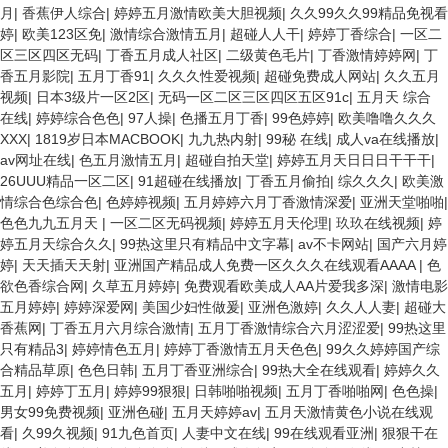
月
|
香蕉伊人综合
|
婷婷五月激情欧美大胆视频
|
久久99久久99精品免视看
婷
|
欧美123区免
|
激情综合激情五月
|
超碰人人干
|
婷婷丁香综合
|
一区二
区三区四区无码
|
丁香五月成人社区
|
二级黄色毛片
|
丁香激情婷婷网
|
丁
香五月影院
|
五月丁香91
|
久久久性爱视频
|
超碰免费成人网站
|
久久五月
视频
|
日本3级片一区2区
|
无码一区二区三区四区五区91c
|
五月天 综合
在线
|
婷婷综合色色
|
97人操
|
色播五月丁香
|
99色婷婷
|
欧美噜噜久久久
XXX
|
1819岁日本MACBOOK
|
九九热内射
|
99秘 在线
|
成人va在线播放
|
av网址在线
|
色五月激情五月
|
超碰自拍天堂
|
婷婷五月天日日日干干干
|
26UUU精品一区二区
|
91超碰在线播放
|
丁香五月偷拍
|
综久久久
|
欧美激
情综合色综合色
|
色婷婷视频
|
五月婷婷六月丁香激情深爱
|
亚洲天堂啪啪
|
色色九九五月天
|
一区二区无码视频
|
婷婷五月天伦理
|
玖玖在线视频
|
婷
婷五月天综合久久
|
99热这里只有精品中文字幕
|
av不卡网站
|
国产六月婷
婷
|
天天插天天射
|
亚洲国产精品成人免费一区久久久在线观看AAAA
|
色
欲色香综合网
|
久草五月婷婷
|
免费观看欧美成人AA片爱我多深
|
激情电影
五月婷婷
|
婷婷深爱网
|
美国少妇性做爰
|
亚洲色激婷
|
久久人人妻
|
超碰大
香蕉网
|
丁香五月六月综合激情
|
五月丁香激情综合六月涩涩爱
|
99热这里
只有精品3
|
婷婷情色五月
|
婷婷丁香激情五月天色色
|
99久久婷婷国产综
合精品草原
|
色色日韩
|
五月丁香亚洲综合
|
99热大全在线观看
|
婷婷久久
五月
|
婷婷丁五月
|
婷婷99狠狠
|
日韩啪啪视频
|
五月丁香啪啪网
|
色色操
|
男女99免费视频
|
亚洲色碰
|
五月天婷婷av
|
五月天激情黄色小说在线观
看
|
久99久视频
|
91九色首页
|
人妻中文在线
|
99在线观看亚洲
|
狠狠干在