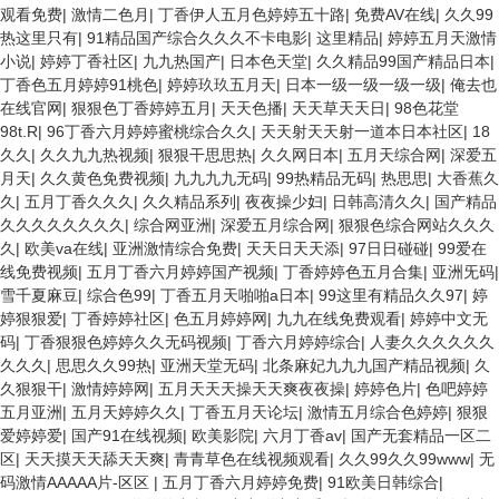
观看免费
|
激情二色月
|
丁香伊人五月色婷婷五十路
|
免费AV在线
|
久久99
热这里只有
|
91精品国产综合久久久不卡电影
|
这里精品
|
婷婷五月天激情
小说
|
婷婷丁香社区
|
九九热国产
|
日本色天堂
|
久久精品99国产精品日本
|
丁香色五月婷婷91桃色
|
婷婷玖玖五月天
|
日本一级一级一级一级
|
俺去也
在线官网
|
狠狠色丁香婷婷五月
|
天天色播
|
天天草天天日
|
98色花堂
98t.R
|
96丁香六月婷婷蜜桃综合久久
|
天天射天天射一道本日本社区
|
18
久久
|
久久九九热视频
|
狠狠干思思热
|
久久网日本
|
五月天综合网
|
深爱五
月天
|
久久黄色免费视频
|
九九九九无码
|
99热精品无码
|
热思思
|
大香蕉久
久
|
五月丁香久久久
|
久久精品系列
|
夜夜操少妇
|
日韩高清久久
|
国产精品
久久久久久久久久
|
综合网亚洲
|
深爱五月综合网
|
狠狠色综合网站久久久
久
|
欧美va在线
|
亚洲激情综合免费
|
天天日天天添
|
97日日碰碰
|
99爱在
线免费视频
|
五月丁香六月婷婷国产视频
|
丁香婷婷色五月合集
|
亚洲旡码
|
雪千夏麻豆
|
综合色99
|
丁香五月天啪啪a日本
|
99这里有精品久久97
|
婷
婷狠狠爱
|
丁香婷婷社区
|
色五月婷婷网
|
九九在线免费观看
|
婷婷中文无
码
|
丁香狠狠色婷婷久久无码视频
|
丁香六月婷婷综合
|
人妻久久久久久久
久久久
|
思思久久99热
|
亚洲天堂无码
|
北条麻妃九九九国产精品视频
|
久
久狠狠干
|
激情婷婷网
|
五月天天天操天天爽夜夜操
|
婷婷色片
|
色吧婷婷
五月亚洲
|
五月天婷婷久久
|
丁香五月天论坛
|
激情五月综合色婷婷
|
狠狠
爱婷婷爱
|
国产91在线视频
|
欧美影院
|
六月丁香av
|
国产无套精品一区二
区
|
天天摸天天舔天天爽
|
青青草色在线视频观看
|
久久99久久99www
|
无
码激情AAAAA片-区区
|
五月丁香六月婷婷免费
|
91欧美日韩综合
|