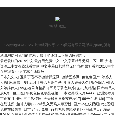
掃碼加微信
Copyright © 2026 上海默西科學(xué)儀器有限公司版權(quán)所有
感谢您访问我们的网站，您可能还对以下资源感兴趣：
最近最好的2019中文,最好看免费中文,中文字幕精品无码一区二区,大地
资源二中文在线观看官网,中文字幕日韩精品无码内射,最好看的2018中文
在线观看,中文字幕在线播放
日本久久人
|
五月丁香亭亭激情操逼网
|
激情五婷网
|
色色色国产
|
婷婷人
人操
|
麻豆雪千夏
|
五月丁香六月综合基地
|
狼人婷婷久久
|
狠色综合网
|
久
久婷婷伊人
|
99热这里有精品6
|
五月丁香色婷婷
|
热九九精品
|
国产精品人
成A片一区二区
|
午夜色色色极品视频
|
日本欧美成人片AAAA
|
亚洲婷婷月
丁香五月
|
开心五月激情网
|
天天橾日日橾夜夜橾17
|
99干在线视频
|
丁香
在线视频
|
丝袜人妻
|
777精品久无码人妻蜜桃
|
国产va在线视频
|
A短视频
免费在线观看
|
日本 @ va 免费
|
99啪视频在线观看
|
亚洲乱码日产精品
BD
|
91在线日
|
色婷婷六月综合
|
轮奸综合网
|
98国产精品综合一区二区三