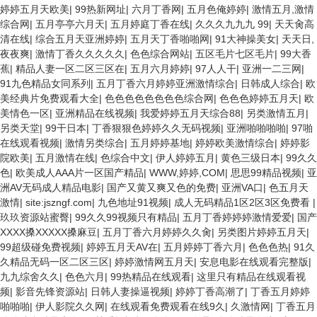
婷婷五月天欧美
|
99热新网址
|
六月丁香网
|
五月色俺婷婷
|
激情五月,激情
综合网
|
五月亭亭六月天
|
五月婷庭丁香在线
|
久久久九九九 99
|
天天肏高
清在线
|
综合五月天亚洲婷婷
|
五月天丁香啪啪网
|
91大神操美女
|
天天日,
夜夜爽
|
激情丁香久久久久久
|
色色综合网站
|
五区毛片七区毛片
|
99大香
蕉
|
精品人妻一区二区三区在
|
五月六月婷婷
|
97人人干
|
亚洲一二三网
|
91九色精品女同系列
|
五月丁香六月婷婷亚洲激情综合
|
日韩成人综合
|
欧
美经典片免费观看大全
|
色色色色色色色色综合网
|
色色色婷婷五月天
|
欧
美情色一区
|
亚洲精品在线视频
|
我爱婷婷五月天综合88
|
另类激情五月
|
另类天堂
|
99干日本
|
丁香狠狠色婷婷久久无码视频
|
亚洲啪啪啪啪
|
97啪
在线观看视频
|
激情另类综合
|
五月婷婷基地
|
婷婷欧美激情综合
|
婷婷影
院欧美
|
五月激情在线
|
色综合中文
|
伊人婷婷五月
|
黄色三级日本
|
99久久
色
|
欧美成人AAA片一区国产精品
|
WWW,婷婷,COM
|
思思99精品视频
|
亚
洲AV无码成人精品电影
|
国产又黄又爽又色的免费
|
亚洲VA口
|
色五月天
激情
|
site:jszngf.com
|
九色地址91视频
|
成人无码精品1区2区3区免费看
|
玖玖资源站蜜臀
|
99久久99视频只有精品
|
五月丁香婷婷婷激情爱爱
|
国产
XXXX搡XXXXX搡麻豆
|
五月丁香六月婷婷久久肏
|
另类图片婷婷五月天
|
99超级碰免费视频
|
婷婷五月天AV在
|
五月婷婷丁香六月
|
色色色热
|
91久
久精品无码一区二区三区
|
婷婷激情网五月天
|
安息电影在线观看完整版
|
九九综舍久久
|
色色六月
|
99热精品在线观看
|
这里只有精品在线观看视
频
|
影音先锋资源站
|
日韩人妻操逼视频
|
婷婷丁香高潮了
|
丁香五月婷婷
啪啪啪
|
伊人影院久久网
|
在线观看免费观看在线9久
|
久激情网
|
丁香五月