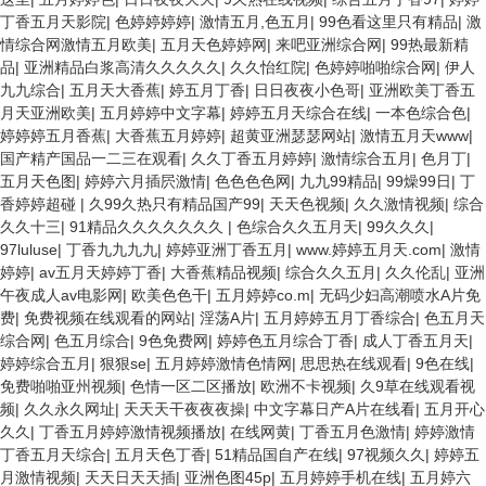
丁香五月天影院
|
色婷婷婷婷
|
激情五月,色五月
|
99色看这里只有精品
|
激
情综合网激情五月欧美
|
五月天色婷婷网
|
来吧亚洲综合网
|
99热最新精
品
|
亚洲精品白浆高清久久久久久
|
久久怡红院
|
色婷婷啪啪综合网
|
伊人
九九综合
|
五月天大香蕉
|
婷五月丁香
|
日日夜夜小色哥
|
亚洲欧美丁香五
月天亚洲欧美
|
五月婷婷中文字幕
|
婷婷五月天综合在线
|
一本色综合色
|
婷婷婷五月香蕉
|
大香蕉五月婷婷
|
超黄亚洲瑟瑟网站
|
激情五月天www
|
国产精产国品一二三在观看
|
久久丁香五月婷婷
|
激情综合五月
|
色月丁
|
五月天色图
|
婷婷六月插屄激情
|
色色色色网
|
九九99精品
|
99燥99日
|
丁
香婷婷超碰
|
久99久热只有精品国产99
|
天天色视频
|
久久激情视频
|
综合
久久十三
|
91精品久久久久久久久
|
色综合久久五月天
|
99久久久
|
97luluse
|
丁香九九九九
|
婷婷亚洲丁香五月
|
www.婷婷五月天.com
|
激情
婷婷
|
av五月天婷婷丁香
|
大香蕉精品视频
|
综合久久五月
|
久久伦乱
|
亚洲
午夜成人av电影网
|
欧美色色干
|
五月婷婷co.m
|
无码少妇高潮喷水A片免
费
|
免费视频在线观看的网站
|
淫荡A片
|
五月婷婷五月丁香综合
|
色五月天
综合网
|
色五月综合
|
9色免费网
|
婷婷色五月综合丁香
|
成人丁香五月天
|
婷婷综合五月
|
狠狠se
|
五月婷婷激情色情网
|
思思热在线观看
|
9色在线
|
免费啪啪亚州视频
|
色情一区二区播放
|
欧洲不卡视频
|
久9草在线观看视
频
|
久久永久网址
|
天天天干夜夜夜操
|
中文字幕日产A片在线看
|
五月开心
久久
|
丁香五月婷婷激情视频播放
|
在线网黄
|
丁香五月色激情
|
婷婷激情
丁香五月天综合
|
五月天色丁香
|
51精品国自产在线
|
97视频久久
|
婷婷五
月激情视频
|
天天日天天插
|
亚洲色图45p
|
五月婷婷手机在线
|
五月婷六