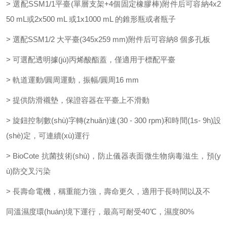
> 選配SSM1/1平臺(單層支架+4個固定橡膠棒)附件后可容納
4x2
50 mL或2x500 mL 或1x1000 mL 的錐形瓶或者瓶子
> 選配SSM1/2 大平臺(345x259 mm)附件后可容納8 個多孔板
> 可選配透明據(jù)丙烯酸酯蓋，僅適用于標配平臺
> 軌道運動/圓周運動，振幅/圓周16 mm
> 提供防滑襯墊，保證容器在平臺上不滑動
> 旋鈕控制數(shù)字轉(zhuǎn)速(30 - 300 rpm)和時間(1s- 9h)設
(shè)定，可連
續(xù)運行
> BioCote 抗菌技術(shù)，防止儀器表面微生物病毒滋生，預(y
ù)防交
叉污染
> 長壽命電機，稱重能力強，壽命更久，適用于長時間以及不
同溫濕度環(huán)境下運行，最高可耐受40℃，濕度80%