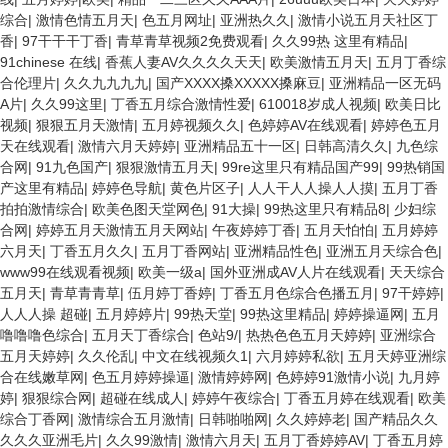
综合
|
激情色情五月天
|
色五月网址
|
亚洲热久久
|
激情小说五月天社区丁
香
|
97干干干丁香
|
青草青草视频2免费观看
|
久久99热 这里有精品
|
91chinese 在线
|
香蕉人妻AV久久久久天天
|
欧美激情五月天
|
五月丁香综
合伦理片
|
久久九九九九
|
国产XXXX搡XXXXX搡麻豆
|
亚洲精品一区无码
A片
|
久久99这里
|
丁香五月综合激情性爱
|
610018岁成人视频
|
欧美日比
视频
|
狠狠五月天激情
|
五月婷视频久久
|
色婷婷AV在线观看
|
婷婷色五月
天在线观看
|
激情六月天婷婷
|
亚洲精品五十一区
|
日韩高清久久
|
九色综
合网
|
91九色国产
|
狠狠激情五月天
|
99re这里只有精品国产99
|
99热销国
产这里有精品
|
婷婷色导航
|
黄色片区子
|
人人干人人操人人摸
|
五月丁香
拍拍激情综合
|
欧美色图天堂网色
|
91大操
|
99热这里只有精品8
|
少妇综
合网
|
婷婷五月天激情五月天网站
|
午夜婷婷丁香
|
五月天怕怕
|
五月婷婷
六月天
|
丁香五月久久
|
五月丁香网站
|
亚洲精品性色
|
亚洲五月天综合色
|
www99在线观看视频
|
欧美一级a
|
国外亚洲成AV人片在线观看
|
天天综合
五月天
|
青草青青草
|
伍月婷丁香婷
|
丁香五月色综合色播五月
|
97干婷婷
|
人人人操 超碰
|
五月婷婷片
|
99热天堂
|
99热这里精品
|
婷婷操逼网
|
五月
噜噜噜色综合
|
五月天丁香综合
|
色站9/
|
热热色色五月天婷婷
|
亚洲综合
五月天婷婷
|
久久伦乱
|
中文在线视频久1
|
六月婷婷私欲
|
五月天婷亚洲综
合在线嫩草网
|
色五月婷婷操逼
|
激情婷婷网
|
色婷婷91激情小说
|
九月婷
婷
|
狠狠综合网
|
超碰在线成人
|
婷婷午夜综合
|
丁香五月婷在线观看
|
欧美
综合丁香网
|
激情综合五月激情
|
日韩啪啪网
|
久久婷婷老
|
国产精品久久
久久久亚洲毛片
|
久久99激情
|
激情六月天
|
五月丁香婷婷AV
|
丁香五月婷