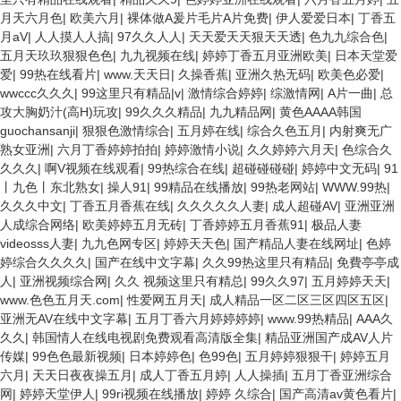
月天六月色
|
欧美六月
|
裸体做A爰片毛片A片免费
|
伊人爱爱日本
|
丁香五
月aV
|
人人摸人人搞
|
97久久人人
|
天天爱天天狠天天透
|
色九九综合色
|
五月天玖玖狠狠色色
|
九九视频在线
|
婷婷丁香五月亚洲欧美
|
日本天堂爱
爱
|
99热在线看片
|
www.天天日
|
久操香蕉
|
亚洲久热无码
|
欧美色必爱
|
wwccc久久久
|
99这里只有精品|v
|
激情综合婷婷
|
综激情网
|
A片一曲
|
总
攻大胸奶汁(高H)玩攻
|
99久久久精品
|
九九精品网
|
黄色AAAA韩国
guochansanji
|
狠狠色激情综合
|
五月婷在线
|
综合久色五月
|
内射爽无广
熟女亚洲
|
六月丁香婷婷拍拍
|
婷婷激情小说
|
久久婷婷六月天
|
色综合久
久久久
|
啊V视频在线观看
|
99热综合在线
|
超碰碰碰碰
|
婷婷中文无码
|
91
丨九色丨东北熟女
|
操人91
|
99精品在线播放
|
99热老网站
|
WWW.99热
|
久久久中文
|
丁香五月香蕉在线
|
久久久久久人妻
|
成人超碰AV
|
亚洲亚洲
人成综合网络
|
欧美婷婷五月无砖
|
丁香婷婷五月香蕉91
|
极品人妻
videosss人妻
|
九九色网专区
|
婷婷天天色
|
国产精品人妻在线网址
|
色婷
婷综合久久久久
|
国产在线中文字幕
|
久久99热这里只有精品
|
免費亭亭成
人
|
亚洲视频综合网
|
久久 视频这里只有精总
|
99久久97
|
五月婷婷天天
|
www.色色五月天.com
|
性爱网五月天
|
成人精品一区二区三区四区五区
|
亚洲无AV在线中文字幕
|
五月丁香六月婷婷婷婷
|
www.99热精品
|
AAA久
久久
|
韩国情人在线电视剧免费观看高清版全集
|
精品亚洲国产成AV人片
传媒
|
99色色最新视频
|
日本婷婷色
|
色99色
|
五月婷婷狠狠干
|
婷婷五月
六月
|
天天日夜夜操五月
|
成人丁香五月婷
|
人人操插
|
五月丁香亚洲综合
网
|
婷婷天堂伊人
|
99ri视频在线播放
|
婷婷 久综合
|
国产高清av黄色看片
|