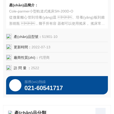
產(chǎn)品簡介：
Cole-parmer小型軌道式搖床SH-200D-O
從微量離心管到培養(yǎng)皿 、培養(yǎng)板到錐
形燒瓶 ，幾乎所有容 器都可以使用搖床 。搖床常見
的振蕩方式有 3D運動 、蹺 板運動 、軌道式運動 和往復(f
ù)軌道式運動 ，此外還有模擬手搖晃燒瓶產(chǎn)生的
產(chǎn)品型號：
51901-10
劇烈搖晃運動的腕式運動。
更新時間：
2022-07-13
廠商性質(zhì)：
代理商
訪 問 量 ：
2522
服務(wù)熱線
021-60541717
產(chǎn)品分類