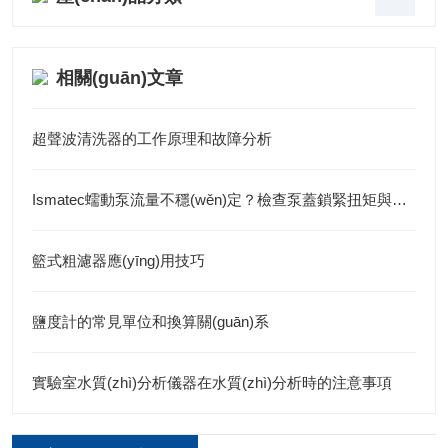
相關(guān)文章
超聲波清洗器的工作原理和故障分析
Ismatec蠕動泵流量不穩(wěn)定？檢查泵蓋鎖緊扭矩與管壁回彈力
籃式粗濾器應(yīng)用技巧
鹽度計的常見單位和換算關(guān)系
實驗室水質(zhì)分析儀器在水質(zhì)分析時的注意事項