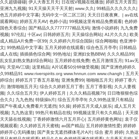
久久超级碰碰
|
伊人大香五月天
|
日在线V视频在线播放
|
婷婷五月天首页
|
亚洲九九视频
|
91天天操天天干天天射
|
www.久久
|
99精品久久久久久久
|
色五月婷婷中文字幕
|
无码中文一区二区三区
|
天天日日夜夜爽。
|
av在线
观看网站
|
婷婷五月天AV
|
色婷小说
|
99视频这里有精品免费观看
|
色婷婷
国色天香综合
|
国产精品久久7777777精品无码
|
激情小说婷婷
|
九九免费
视频
|
97伦乱
|
十区av
|
日韩婷婷五月
|
天天操综合网站
|
A1片久久久
|
欧美
成人精品A片免费一区99
|
久久婷婷六月综合国际
|
综合网啪啪
|
色亚洲中
文
|
99热精品中文字幕
|
五月天婷婷在线观看
|
综合色五月亭亭
|
日韩精品
成人在线
|
插插插色综合网
|
99热地址
|
亚洲妇女熟BBW
|
久久久精品99
|
乱女乱妇熟女熟妇综合网站
|
五月婷婷在线免费
|
色五月激情五月
|
91av无
码
|
天堂AV三级
|
这里精品
|
A片试看50分钟做受视频
|
国产亚洲色婷婷久
久99精品91 www.riverspirits.org www.hnnun.com www.changh
|
五月天
婷综合
|
婷婷五月丁香五月基地
|
亚洲免费99
|
啪啪啪五月天
|
婷婷丁香六
月
|
激情啪啪五月天
|
综合久久婷婷五月丁香
|
五月丁香影视
|
久久人妻视
频
|
久久综合五月天
|
伊人婷婷五月
|
久久久精品视频79
|
日日噜狠狠色综
合久久
|
九九色热
|
特级操b片
|
综合五月亭亭9
|
久久99热这里只有精品
|
国产午夜成人免费看片无遮挡
|
9久操
|
婷婷五月天成人娱乐
|
成人五月天
视频
|
九九热这里
|
99热只有精品在线
|
99视频这里只有久久精品
|
天天摸
天天舔在线视频
|
丁香婷婷激情六月五月开心
|
五月婷婷黄色网址
|
袁子仪
视频观看
|
久久婷婷五月天蜜桃
|
av国产精品
|
五月婷婷激情性爱
|
婷婷婷
婷婷开心无码播放
|
国产美女无遮挡裸体毛片A片
|
综合 蜜月 婷婷
|
久热这
里只有精品在线观看
|
精品久久9
|
色婷婷亚洲在线观看
|
六月香五月婷
|
五