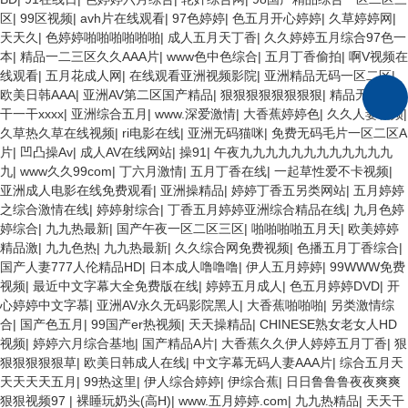
区
|
99区视频
|
avh片在线观看
|
97色婷婷
|
色五月开心婷婷
|
久草婷婷网
|
天天久
|
色婷婷啪啪啪啪啪啪
|
成人五月天丁香
|
久久婷婷五月综合97色一
本
|
精品一二三区久久AAA片
|
www色中色综合
|
五月丁香偷拍
|
啊V视频在
线观看
|
五月花成人网
|
在线观看亚洲视频影院
|
亚洲精品无码一区二区
|
欧美日韩AAA
|
亚洲AV第二区国产精品
|
狠狠狠狠狠狠狠狠
|
精品无码99
|
干一干xxxx
|
亚洲综合五月
|
www.深爱激情
|
大香蕉婷婷色
|
久久人妻视频
|
久草热久草在线视频
|
ri电影在线
|
亚洲无码猫咪
|
免费无码毛片一区二区A
片
|
凹凸操Av
|
成人AV在线网站
|
操91
|
午夜九九九九九九九九九九九九
九
|
www久久99com
|
丁六月激情
|
五月丁香在线
|
一起草性爱不卡视频
|
亚洲成人电影在线免费观看
|
亚洲操精品
|
婷婷丁香五另类网站
|
五月婷婷
之综合激情在线
|
婷婷射综合
|
丁香五月婷婷亚洲综合精品在线
|
九月色婷
婷综合
|
九九热最新
|
国产午夜一区二区三区
|
啪啪啪啪五月天
|
欧美婷婷
精品激
|
九九色热
|
九九热最新
|
久久综合网免费视频
|
色播五月丁香综合
|
国产人妻777人伦精品HD
|
日本成人噜噜噜
|
伊人五月婷婷
|
99WWW免费
视频
|
最近中文字幕大全免费版在线
|
婷婷五月成人
|
色五月婷婷DVD
|
开
心婷婷中文字慕
|
亚洲AV永久无码影院黑人
|
大香蕉啪啪啪
|
另类激情综
合
|
国产色五月
|
99国产er热视频
|
天天操精品
|
CHINESE熟女老女人HD
视频
|
婷婷六月综合基地
|
国产精品A片
|
大香蕉久久伊人婷婷五月丁香
|
狠
狠狠狠狠狠草
|
欧美日韩成人在线
|
中文字幕无码人妻AAA片
|
综合五月天
天天天天五月
|
99热这里
|
伊人综合婷婷
|
伊综合蕉
|
日日鲁鲁鲁夜夜爽爽
狠狠视频97
|
裸睡玩奶头(高H)
|
www.五月婷婷.com
|
九九热精品
|
天天干