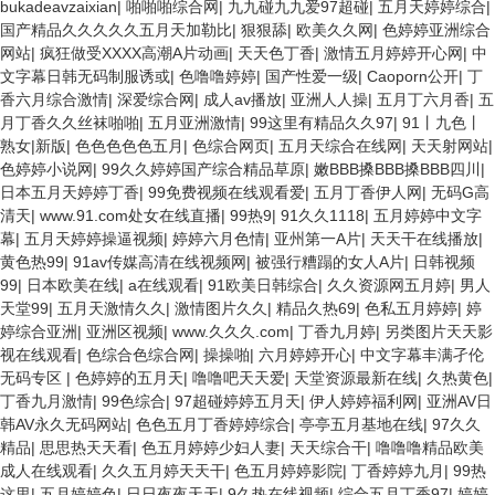
bukadeavzaixian
|
啪啪啪综合网
|
九九碰九九爱97超碰
|
五月天婷婷综合
|
国产精品久久久久久五月天加勒比
|
狠狠舔
|
欧美久久网
|
色婷婷亚洲综合
网站
|
疯狂做受XXXX高潮A片动画
|
天天色丁香
|
激情五月婷婷开心网
|
中
文字幕日韩无码制服诱或
|
色噜噜婷婷
|
国产性爱一级
|
Caoporn公开
|
丁
香六月综合激情
|
深爱综合网
|
成人av播放
|
亚洲人人操
|
五月丁六月香
|
五
月丁香久久丝袜啪啪
|
五月亚洲激情
|
99这里有精品久久97
|
91丨九色丨
熟女|新版
|
色色色色色五月
|
色综合网页
|
五月天综合在线网
|
天天射网站
|
色婷婷小说网
|
99久久婷婷国产综合精品草原
|
嫩BBB搡BBB搡BBB四川
|
日本五月天婷婷丁香
|
99免费视频在线观看爱
|
五月丁香伊人网
|
无码G高
清天
|
www.91.com处女在线直播
|
99热9
|
91久久1118
|
五月婷婷中文字
幕
|
五月天婷婷操逼视频
|
婷婷六月色情
|
亚州第一A片
|
天天干在线播放
|
黄色热99
|
91av传媒高清在线视频网
|
被强行糟蹋的女人A片
|
日韩视频
99
|
日本欧美在线
|
a在线观看
|
91欧美日韩综合
|
久久资源网五月婷
|
男人
天堂99
|
五月天激情久久
|
激情图片久久
|
精品久热69
|
色私五月婷婷
|
婷
婷综合亚洲
|
亚洲区视频
|
www.久久久.com
|
丁香九月婷
|
另类图片天天影
视在线观看
|
色综合色综合网
|
操操啪
|
六月婷婷开心
|
中文字幕丰满孑伦
无码专区
|
色婷婷的五月天
|
噜噜吧天天爱
|
天堂资源最新在线
|
久热黄色
|
丁香九月激情
|
99色综合
|
97超碰婷婷五月天
|
伊人婷婷福利网
|
亚洲AV日
韩AV永久无码网站
|
色色五月丁香婷婷综合
|
亭亭五月基地在线
|
97久久
精品
|
思思热天天看
|
色五月婷婷少妇人妻
|
天天综合干
|
噜噜噜精品欧美
成人在线观看
|
久久五月婷天天干
|
色五月婷婷影院
|
丁香婷婷九月
|
99热
这里
|
五月婷婷色
|
日日夜夜天天
|
9久热在线视频
|
综合五月丁香97
|
婷婷