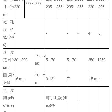
335 x 335
寸(m
220
235
355
235
355
220
306
m)
微孔
板位
-
-
-
-
4
8
數(sh
ù)
速度
25 - 2
范圍(r
30 - 300
5 - 70
5 - 70
250 - 1250
50
pm)
圓周/
20 m
16 mm
3-12°
7°
1.5 mm
振幅
m
角度
調(dià
可手動調(di
-
-
-
-
-
o)節(ji
ào)整