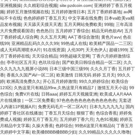
亚洲视频操
|
久久精彩综合视频
|
site:pzdcoin.com
|
亚洲婷婷丁香五月视
频
|
婷婷五月激情视频在线
|
五月婷婷激情日本
|
五月丁香婷婷基地
|
av网
站不卡在线
|
色色婷婷婷丁香五月天
|
中文字幕在线免费
|
日本va欧美va精
品发布视频
|
天天舔天天摸天天透
|
五月天网站免费欧美
|
99啪
|
三年高清
大片免费观看国语
|
色色热日
|
五月婷婷丁香综合
|
精品无码色欲AV
|
五月
丁香婷婷成人综合网
|
久久五月天网
|
AA丁香综合激情
|
黄色片avv
|
色在
线99
|
亚洲精品乱码久久久久99
|
99热成人在线
|
欧美精产国品一二三区
|
成人无码髙潮喷水A片
|
91在线资源
|
人伦30P
|
天天色伊人
|
超碰1999
|
五
月丁香婷婷在线
|
天天综合精品
|
99热超碰天堂网
|
丁香六月婷婷激情综
合
|
亭亭社区五月天
|
色玖玖综合
|
国产欧美日韩综合精品一区二区
|
久久
久久九九九九视屏小说88
|
日本三级中国三级99
|
久久久月丁香
|
五月婷丁
香
|
香蕉久久国产AV一区二区
|
欧美激情 日韩无码 婷婷 五月天
|
99久久
婷
|
欧洲高清免费久久
|
开心五月婷婷激情
|
99久久婷婷综合
|
欧美综合
123区
|
久热这里只有精品99re,久热这里只有精品7
|
激情五月天小说
|
99
色综合
|
免费V片在线
|
日韩aaa
|
婷婷五月天视频亚洲
|
欧美成人A片AAA
片在线播放
|
一区二区免费看
|
97色色色色色色色色色色色色色
|
无套进
入内谢11P视频A片
|
免费无码毛片一区二区A片
|
日本九九九九九九
|
国内
婷婷丁香社区在线播放
|
丁香五月天综合
|
狠狠丁香
|
色综合香蕉
|
婷婷免
费成人视频
|
婷婷五月丁香五月
|
五月婷婷丁香六月
|
九色91视频
|
婷婷五
月精品中文字幕
|
久操大香蕉
|
色婷综合
|
99热6这里只有精品6
|
丁香五月
天婷婷中文字幕
|
欧美槡BBBB槡BBB少妇
|
久久99精品久久久久久噜噜
|