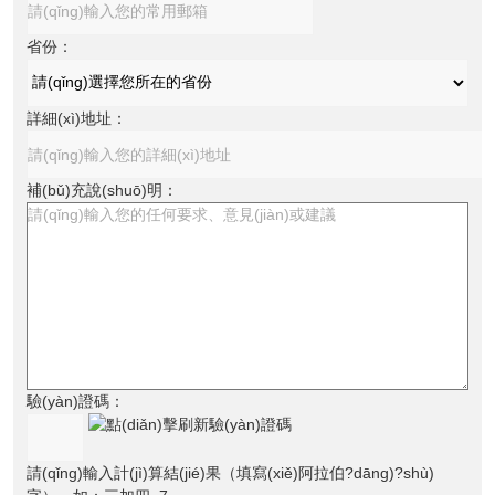
省份：
詳細(xì)地址：
補(bǔ)充說(shuō)明：
驗(yàn)證碼：
請(qǐng)輸入計(jì)算結(jié)果（填寫(xiě)阿拉伯?dāng)?shù)