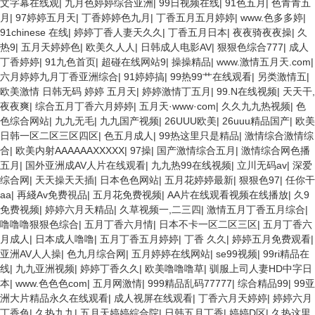
文字幕在线观
|
九月色婷婷综合亚洲
|
99日视频在线
|
91色五月
|
色青青五
月
|
97婷婷五月天
|
丁香婷婷色九月
|
丁香五月五月婷婷
|
www.色多多婷
|
91chinese 在线
|
婷婷丁香人妻天久久
|
丁香五月日本
|
夜夜骑夜夜操
|
久
热9
|
五月天婷婷色
|
欧美久人人
|
日韩成人电影AV
|
狠狠色综合777
|
成人
丁香婷婷
|
91九色首页
|
超碰在线网站9
|
操操精品
|
www.激情五月天.com
|
六月婷婷九月丁香亚洲综合
|
91婷婷搞
|
99热99艹在线观看
|
另类激情五
|
欧美激情 日韩无码 婷婷 五月天
|
婷婷激情丁五月
|
99.N在线视频
|
天天干,
夜夜爽
|
综合五月丁香六月婷婷
|
五月天·www·com
|
久久九九热视频
|
色
色综合网站
|
九九无毛
|
九九国产视频
|
26UUU欧美
|
26uuu精品国产
|
欧美
日韩一区二区三区四区
|
色五月成人
|
99热这里只是精品
|
激情综合激情综
合
|
欧美内射AAAAAAXXXXX
|
97操
|
国产激情综合五月
|
激情综合网色播
五月
|
国外亚洲成AV人片在线观看
|
九九热99在线视频
|
立川无码av
|
深爱
综合网
|
天天操天天插
|
日本色色网站
|
五月花婷婷最新
|
狠狠色97
|
任你干
aa
|
再綫Av免费視品
|
五月花免费视频
|
AA片在线观看视频在线播放
|
久9
免费视频
|
婷婷六月天精品
|
久草视频一,二三四
|
激情五月丁香五月综合
|
噜噜噜狠狠色综合
|
五月丁香六月情
|
日本不卡一区二区三区
|
五月丁香六
月成人
|
日本成人噜噜
|
五月丁香五月婷婷
|
丁香 久久
|
婷婷五月免费观看
|
亚洲AV人人操
|
色九月综合网
|
五月婷婷在线网站
|
se99视频
|
99ri精品在
线
|
九九亚洲视频
|
婷婷丁香久久
|
欧美噜噜噜草
|
驯服上司人妻HD中字日
本
|
www.色色色com
|
五月网激情
|
999精品乱码77777
|
综合精品99
|
99亚
洲大片精品永久在线观看
|
成人视屏在线观看
|
丁香六月天婷婷
|
婷婷六月
丁香色
|
久热九九
|
五月天婷婷綜合院
|
日韩五月丁香
|
婷婷D区
|
久热这里