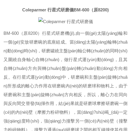
Coleparmer 行星式研磨儀
BM-600（原8200)
BM-600（原8200）行星式研磨機(jī),由一個(gè)太陽(yáng)輪和
一個(gè)安放研磨碗的底座組成。當(dāng)太陽(yáng)輪轉(zhuǎ
n)動(dòng)時(shí)，研磨罐繞主盤(pán)軸公轉(zhuǎn)的同時(shí)
又圍繞自身軸心自轉(zhuǎn)，做行星式運(yùn)動(dòng)，且其
自轉(zhuǎn)方向與轉(zhuǎn)盤(pán)轉(zhuǎn)動(dòng)方向相
反。在行星式運(yùn)動(dòng)中，研磨碗和主盤(pán)旋轉(zhuǎ
n)所形成的離心力作用在研磨碗內(nèi)的研磨球和物料上，由于
研磨碗和主盤(pán)旋轉(zhuǎn)方向相反，所以，離心力在同向
與反向間交替發(fā)揮作用，結(jié)果就是研磨球摩擦研磨碗一側
(cè)的內(nèi)壁（摩擦力粉碎物料），當(dāng)?shù)竭_(dá)一定
強(qiáng)度時(shí)，強(qiáng)力撞擊另一側(cè)內(nèi)壁（撞擊
力粉碎物料），撞擊力通過(guò)研磨球之間的相互碰撞使其作用