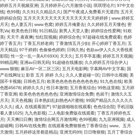
婷婷五月天视频亚洲
|
五月婷婷开心六月激情小说
|
琪琪理论片
|
97中文在
线
|
色99视
|
久久91久久精品久久
|
国产午夜成人免费看片无遮挡
|
五月天
婷婷綜合院
|
五月天天天天天天天天天天天天天天天婷婷婷
|
www.婷婷五
月天
|
色人妻五月
|
www.色窝
|
婷婷五月俺要去
|
久久婷婷五月天懂色
|
密
乳Va
|
欧美色色日韩
|
91日精品
|
新男人天堂人妻
|
婷婷综合性爱网
|
91欧
美
|
天天干,夜夜爽
|
怡红院视频
|
婷婷综合色
|
97超碰在线免费观看
|
色婷
婷丁香五月
|
丁香五月婷老师
|
丁香激情五月少妇
|
开心婷婷丁香五月
|
五
月天精品
|
97干婷婷
|
色偷偷色婷婷
|
日韩久热
|
色欲av伊人久久大香线蕉
影院
|
性一交一乱一美A片69XX
|
天天久
|
五月亭亭直播
|
婷婷五月天视频
|
99精品网
|
亚洲av日韩无码
|
91超碰在线播放
|
久久婷婷五月综合伊人
|
www.狠狠
|
麻豆AV一区二区三区
|
五月天电影网
|
字幕网AV中文字幕
|
国
产在线网址1
|
影音 五月 婷婷 久久
|
久久人妻超碰一区
|
日韩中出视频
|
美
国不卡视频
|
日韩色五月
|
欧美色色色色色色色色色色
|
91九色在线
|
欧美
色图45678
|
婷婷久久久
|
性日本激情
|
五月香蕉综合
|
99热这里精
|
五月婷
丁香亚洲
|
欧美色色色色色色色
|
亚洲激情综合免费
|
色就干
|
激情久久五
月天
|
天天色视频
|
日本熟妇乱妇熟色A片蜜桃
|
99国产精品久久久久久久
久久久
|
成人 在线观看国产
|
97超级啪啪在线观看
|
色色综合院
|
手机旧版
看人妻1025
|
九九色影视
|
二人电影免费版在线观看
|
丁香五月婷婷色五
月
|
天天爽曰日爽
|
激情综合网五月激情网
|
色99视频
|
九九亚洲视频
|
成人
超碰网
|
日韩AV在线免费
|
在线观看免费狠狠色丁香香综合
|
www。五月
天激情
|
五月婷婷这里都是精品
|
亚洲无码99
|
日日噜狠狠
|
五月丁香综合