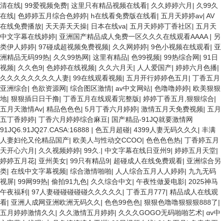
清在线
|
99爱视频免费
|
这里只有精品视频在线看
|
久久婷婷六月
|
久99久
在线
|
色婷婷五月综合色婷婷
|
h在线看免费版在线看
|
五月天婷婷av
|
AV
在线免费播放
|
天天弄天天操
|
日本在线va
|
五月天婷婷丁香社区
|
五月天
中文字幕在线婷婷
|
亚洲国产精品成人免费一区久久久在线观看AAAA
|
另
类伊人婷婷
|
97碰成超视频免费视频
|
久久网婷婷
|
9色小视频在线观看
|
亚
洲精品无码99热
|
久久99热网
|
这里有精品
|
色99视频
|
99热综合网
|
91日
视频
|
久久色9
|
色婷婷在线视频
|
久久六月天
|
人人爱国产
|
婷婷六月色播
|
久久久久久久久久人妻
|
99在线观看视频
|
五月开行婷婷色五月
|
丁香五月
亚洲综合
|
色欲资源网
|
综合图区激情
|
av中文网站
|
色噜噜婷婷
|
欧美狠狠
地
|
狠狠插日日干撸
|
丁香五月在线观看完整版
|
婷婷丁香五月,狠狠综合
|
五月天激情Av
|
精品色色色
|
5月丁香六月婷婷
|
激情五月天免费视频
|
五月
五丁香婷婷
|
丁香六月婷婷综合麻豆
|
国产精品-91JQ就要激情网
91JQ6.91JQ27.CASA:16888
|
色五月超碰
|
4399人妻无码久久久
|
丰满
人妻妇伦又伦精品国产
|
欧美人与性动交CCOO
|
色色色色热
|
丁香婷五月
天开心六月
|
久久视频婷婷
|
99久.
|
中文字幕在线日亚州9
|
婷婷五月天堂
|
婷婷五月花
|
亚州美女
|
99只有精品9
|
超碰成人在线免费观看
|
亚洲综合另
类
|
在线中文字幕视频
|
综合激情啪啪
|
人人综合五月人人婷婷
|
九九无码
视屏
|
99网99热
|
偷拍91九色
|
久久综合中文
|
午夜性做爰电影
|
2025神马
午夜福利
|
97人妻碰碰碰碰碰久久久久久
|
丁香五月777
|
精品成人在线观
看
|
亚洲人成网亚洲欧洲无码久久
|
色色99色色
|
狠狠色噜噜狠狠狠888了
|
五月婷婷激情久久
|
久久激情五月婷婷
|
久久久GOGO无码啪啪艺术
|
αv中