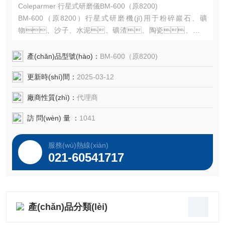
Coleparmer 行星式研磨儀BM-600（原8200)
BM-600（原8200）行星式研磨機(jī)用于粉碎巖石、礦
物、沙子、水泥、礦渣、陶瓷、玻璃
和其他脆硬樣品。
產(chǎn)品型號(hào)：
BM-600（原8200)
更新時(shí)間：
2025-03-12
廠商性質(zhì)：
代理商
訪 問(wèn) 量 ：
1041
服務(wù)熱線(xiàn)
021-60541717
產(chǎn)品分類(lèi)