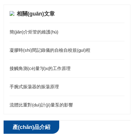
相關(guān)文章
簡(jiǎn)介炬管的維護(hù)
凝膠時(shí)間記錄儀的自檢自校規(guī)程
接觸角測(cè)量?jī)x的工作原理
手腕式振蕩器的振蕩原理
流體比重對(duì)計(jì)量泵的影響
產(chǎn)品介紹