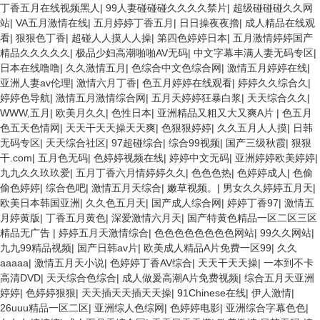
丁香五月在线视频黑人
|
99人妻碰碰碰久久久久禁片
|
超级碰碰碰久久网
站
|
VA五月激情在线
|
五月婷婷丁香五月
|
日日操夜夜擼
|
成人精品在线观
看
|
狠狠色丁香
|
超碰人人摸人人操
|
第四色婷婷日本
|
五月激情婷婷国产
精品久久久久久
|
极品少妇高潮啪啪AV无码
|
中文字幕丰满人妻无码专区
|
日本在线噜噜
|
久久激情五月
|
色综合中文色综合网
|
激情五月婷婷在线
|
亚洲人妻av伦理
|
激情六月丁香
|
色五月婷婷在线观看
|
婷婷久久综合久
|
婷婷色导航
|
激情五月激情综合网
|
五月天婷婷狂暴白浆
|
天天综合久久
|
WWW,五月
|
欧美月久久
|
色性日本
|
亚洲精品又粗又大又爽A片
|
色五月
色五天色情网
|
天天干天天操天天爽
|
色狠狠婷婷
|
久久五月人人摸
|
日韩
无码专区
|
天天综合社区
|
97超碰综合
|
综合99视频
|
国产三级秋霞
|
狠狠
干.com
|
五月色无码
|
色婷婷视频在线
|
婷婷中文无码
|
亚洲婷婷欧美婷婷
|
九九久久玖玖爱
|
五月丁香六月情婷婷久久
|
色色色热
|
色婷婷成人
|
色偷
偷色婷婷
|
综合色吧
|
激情五月天综合
|
嫩草视频。
|
男女久久婷婷五月天
|
欧美日本韩国亚洲
|
久久色五月天
|
国产成人综合网
|
婷婷丁香97
|
激情五
月婷黄版
|
丁香五月黄色
|
深爱激情六月天
|
国产特黄色精品一区二区三区
精品无广告
|
婷婷五月天激情综合
|
色色色色色色色色网站
|
99久久网站
|
九九99精品视频
|
国产日韩av片
|
欧美成人精品A片免费一区99
|
久久
aaaaa
|
激情五月天小说
|
色婷婷丁香AV综合
|
天天干天天操
|
一本到不卡
高清DVD
|
天天综合色综合
|
成人做爰高潮A片免费视频
|
综合五月天亚洲
婷婷
|
色婷婷狠狠
|
天天插天天插天天操
|
91Chinese在线
|
伊人激情
|
26uuu精品一区二区
|
亚洲综人色综网
|
色婷婷电影
|
亚洲综合字幕色色
|