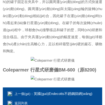
hì)的罐子固定在夾具中，并以圓周運(yùn)動(dòng)的方式快速運
(yùn)動(dòng)。圓周運(yùn)動(dòng)與太陽(yáng)輪的旋轉(zhu
ǎn)運(yùn)動(dòng)相結(jié)合，因此罐子在運(yùn)動(dòng)時(s
hí)看起來(lái)像行星運(yùn)動(dòng)。在罐子的每次旋轉(zhuǎn)
過(guò)程中，球都會(huì)撞擊樣品和罐子的壁，同時(shí)研磨和
混合樣品。由于夾具運(yùn)動(dòng)的幅度速度，每個(gè)球都
會(huì)產(chǎn)生高離心力，足以粉碎最堅(jiān)硬的巖石、礦物
和陶瓷。
Coleparmer 行星式研磨儀
BM-600（原8200)
英國(guó)Endecotts不銹鋼篩網(wǎng)
上一個(gè)：
返回列表