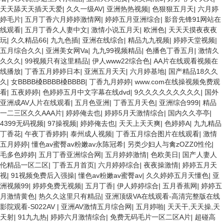
天天舔天天插天天爱
|
久久一级AV
|
亚洲热热视频
|
色狠狠五月天
|
六月婷
婷毛片
|
五月丁香六月婷婷激情网
|
婷婷五月亚洲综合
|
影音先锋91网站在
线观看
|
五月丁香久人妻中文
|
激情小说五月天
|
欧洲色
|
天天天摸夜夜夜
玩
|
久久精品66
|
九九色插
|
亚洲在线综合
|
精品九九视频
|
婷婷天堂视频
|
五月综合久久
|
亚洲美女网Va
|
九九99视频精品
|
色播色丁香五月
|
激情久
久久久
|
99视频只有这里精品
|
伊人www22综合色
|
AA片在线观看视频在
线播放
|
丁香五月婷婷日本
|
亚洲五月天天
|
六月婷基地
|
国产精品18久久
久
|
女BBBB槡BBBB槡BBBB
|
丁香九月婷婷
|
www.com在线操视频免费观
看
|
五夜婷婷
|
色婷婷五月中文字幕在线dvd
|
9久久久久久久久久久
|
国外
亚洲成AV人片在线观看
|
五月色亚洲
|
丁香五月天色
|
亚洲综合999
|
精品
一二三区久久AAA片
|
婷婷俺去也
|
婷婷5月天激情综合
|
国内久久亭亭
|
4399无码视频
|
97操视频
|
婷婷俺去也
|
天天上天天爽
|
色婷婷A
|
九九精品
丁香花
|
午夜丁香婷婷
|
泰州成人视频
|
丁香五月综合图片在线观看
|
激情
五月婷婷
|
懂色av蜜臀av粉嫩av永陈冠希
|
另类少妇人与禽zOZZ0性伦
|
毛多色婷婷
|
五月丁香亚洲综合网
|
五月婷婷激情
|
色欧美日
|
国产人妻人
伦精品一区二区
|
丁香五月首页
|
六月婷婷综合
|
夜夜操激情
|
婷婷五月天
视
|
91视频免费后入强操
|
懂色av粉嫩av蜜臀av
|
久久婷婷五月天懂色
|
亚
洲视频99
|
婷婷免费无视频
|
五月丁香
|
伊人婷婷综合
|
五月香蕉网
|
婷婷五
月激情黄色
|
热久久这里只有精品
|
亚洲顶级VA在线观看-高清完整版在线
影院观看-S022AV
|
亚洲AV激情五月综合网
|
五月婷啪
|
天天干,天天操,天
天射
|
91九九热
|
婷婷六月激情综合
|
免费无码毛片一区二区A片
|
超碰高