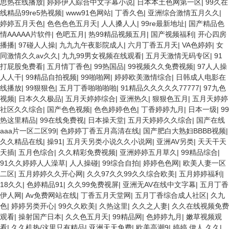
思热在线播放
|
婷婷伊人綜合中文字幕小说
|
日本本土色网第一区
|
99久在
线精品99re5热视频
|
www91色网站
|
丁香久色
|
亚洲综合激情五月久久
|
婷婷五月天色
|
色色色色五月天
|
人人搡人人
|
99re最新地址
|
国产精品色
情AAAAA片软件
|
色吧五月
|
热99精品视频五月
|
国产视频福利
|
开心四房
播播
|
97碰人人操
|
九九九午夜影院成人
|
六月丁香五月天
|
VA色婷婷
|
女
同激情久久av久久
|
九九99男女视频在线观看
|
五月天激情无码专区
|
91
打屁股免费看
|
五月情丁香色
|
99热国品
|
99视频久久免费视频
|
97人人操
人人干
|
99精品自拍视频
|
99啪啪网
|
婷婷欧美激情综合
|
日韩成人电影在
线播放
|
99狠狠色
|
五月丁香啪啪啪啪
|
91精品久久久久久77777
|
97九色
视频
|
日本久久极品
|
五月天婷婷综合
|
亚洲热久
|
狠狠色五月
|
五月天婷婷
社区久久综合
|
国产色色视频
|
色色婷婷色色
|
丁香婷婷九月
|
日本一级
|
99
热这里精品
|
99在线免费视
|
日本操天堂
|
五月天婷婷久久综合
|
国产在线
aaa片一区二区99
|
色婷婷丁香五月高清在线
|
国产肥白大熟妇BBBB视频
|
久久精品在线
|
操91
|
五月天另类小说久久小说网
|
亚洲AV另类
|
天天干天
天插
|
五月色综合
|
久久精彩免费视频
|
亚洲婷婷五月草久
|
99精品综合
|
91久久婷婷人人澡草
|
人人操碰
|
99综合自拍
|
婷婷色色网
|
欧美人妻一区
二区
|
五月婷婷久久开心网
|
久久97久久99久久综合欧美
|
五月婷婷福利
|
18久久
|
色婷精品91
|
久久99免费视屏
|
亚洲无AV在线中文字幕
|
五月丁香
伊人网
|
Av免费网站在线
|
丁香五月天堂网
|
五月丁香综合成人社区
|
久九
色
|
婷婷另类开心
|
99久久欧美
|
久热这里
|
久久之人妻
|
久久在线视频免费
观看
|
操射国产日本
|
久久色五月天
|
99精品网
|
色婷婷九月
|
嫩草视频观
看
|
久久机热/这里只有精品
|
亚洲天天免费
|
欧美高潮9
|
婷婷 伊人 久久
|