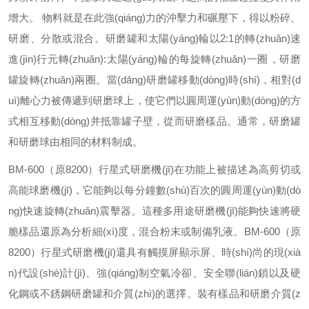
增大。 物料就是在此強(qiáng)力的沖擊力和碾壓下，得以粉碎、
研磨、分散或混合。研磨罐和太陽(yáng)輪以2:1的轉(zhuǎn)速
進(jìn)行元轉(zhuǎn):太陽(yáng)輪的每旋轉(zhuǎn)一圈，研磨
罐旋轉(zhuǎn)兩圈。當(dāng)研磨罐移動(dòng)時(shí)，相對(d
uì)離心力被傳遞到研磨球上，使它們以圓周運(yùn)動(dòng)的方
式相互移動(dòng)并抵靠罐子壁，從而研磨樣品。通常，研磨罐
和研磨球由相同的材料制成。
BM-600（原8200）行星式研磨機(jī)在功能上被描述為高剪切或
高能球磨機(jī)，它能夠以每分鐘數(shù)百次的圓周運(yùn)動(dò
ng)快速旋轉(zhuǎn)震擊器。這種多用途研磨機(jī)能夠快速將硬
脆樣品還原為分析細(xì)度，混合粉末或制備乳液。BM-600（原
8200）行星式研磨機(jī)還具有觸摸屏顯示屏、時(shí)尚的現(xià
n)代設(shè)計(jì)、強(qiáng)制空氣冷卻、安全聯(lián)鎖以及硬
化鋼或不銹鋼研磨罐和介質(zhì)的選擇。裝有樣品和研磨介質(z