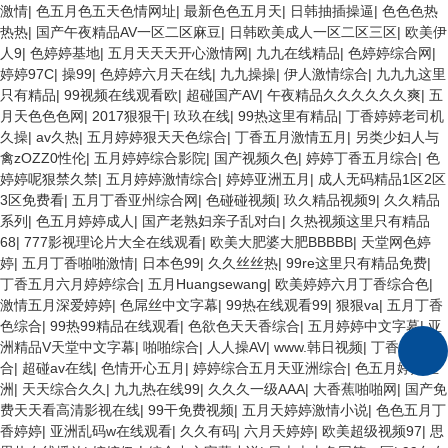
激情
|
色五月色五天色情网址
|
最新色色五月天
|
日韩抽插操逼
|
色色色热
热热
|
国产午夜精品AV一区二区麻豆
|
日韩欧美成人一区二区三区
|
欧美伊
人9
|
色婷婷基地
|
五月天天天开心激情网
|
九九在线精品
|
色婷婷综合网
|
婷婷97C
|
操99
|
色婷婷六月天在线
|
九九操操
|
伊人激情综合
|
九九九这里
只有精品
|
99视频在线观看欧
|
超碰国产AV
|
午夜精品久久久久久久爽
|
五
月天色色色网
|
2017狠狠干
|
玖玖在线
|
99热这里有精品
|
丁香婷婷老司机
久操
|
av久热
|
五月婷婷狠天天色综合
|
丁香五月激情五月
|
另类少妇人与
禽zOZZ0性伦
|
五月婷婷综合影院
|
国产视频久色
|
婷婷丁香五月综合
|
色
婷婷呢狠禁久禁
|
五月婷婷激情综合
|
婷婷亚洲五月
|
成人无码精品1区2区
3区免费看
|
五月丁香亚州综合网
|
色碰碰视频
|
玖久精品视频9
|
久久精品
系列
|
色五月婷婷成人
|
国产老熟妇亲子乱对白
|
久热视频这里只有精品
68
|
777影视理论片大全在线观看
|
欧美大肥婆大肥BBBBB
|
天堂网色婷
婷
|
五月丁香啪啪激情
|
日本色99
|
久久丝丝热
|
99re这里只有精品免费
|
丁香五月六月婷婷综合
|
五月Huangsewang
|
欧美婷婷六月丁香综合色
|
激情五月深爱婷婷
|
色屌丝中文字幕
|
99热在线观看99
|
狠狠va
|
五月丁香
色综合
|
99热99精品在线观看
|
色欲色天天香综合
|
五月婷婷中文字幕
|
亚
洲精品V天堂中文字幕
|
啪啪综合
|
人人操AV
|
www.韩日视频
|
丁香色啪综
合
|
超碰av在线
|
色情开心五月
|
婷婷综合五月天亚洲综合
|
色五月婷婷亚
洲
|
天天综合久久
|
九九热在线99
|
久久久一级AAA
|
大香蕉啪啪网
|
国产免
费天天看高清影视在线
|
99干免费视频
|
五月天婷婷激情小说
|
色色五月丁
香婷婷
|
亚洲乱码w在线观看
|
久久有码
|
六月天婷婷
|
欧美超级视频97
|
思