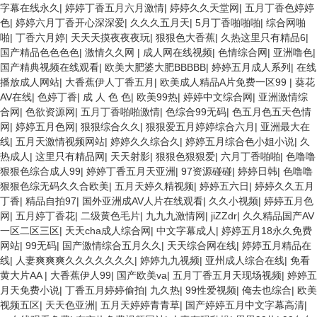
字幕在线永久
|
婷婷丁香五月六月激情
|
婷婷久久天堂网
|
五月丁香色婷婷
色
|
婷婷六月丁香开心深深爱
|
久久久五月天
|
5月丁香啪啪啪
|
综合网啪
啪
|
丁香六月婷
|
天天天摸夜夜夜玩
|
狠狠色大香蕉
|
久热这里只有精品6
|
国产精品色色色色
|
激情久久网
|
成人网在线视频
|
色情综合网
|
亚洲噜色
|
国产精典视频在线观看
|
欧美大肥婆大肥BBBBB
|
婷婷五月成人系列
|
在线
播放成人网站
|
大香蕉伊人丁香五月
|
欧美成人精品A片免费一区99
|
葵花
AV在线
|
色婷丁香
|
成 人 色 色
|
欧美99热
|
婷婷中文综合网
|
亚洲激情综
合网
|
色欲资源网
|
五月丁香啪啪激情
|
色综合99无码
|
色五月色五天色情
网
|
婷婷五月色网
|
狠狠综合久久
|
狠狠爱五月婷婷综合六月
|
亚洲最大在
线
|
五月天激情视频网站
|
婷婷久久综合久
|
婷婷五月综合色小姐小说
|
久
热成人
|
这里只有精品网
|
天天射影
|
狠狠色狠狠爱
|
六月丁香啪啪
|
色噜噜
狠狠色综合成人99
|
婷婷丁香五月天亚洲
|
97资源碰碰
|
婷婷日韩
|
色噜噜
狠狠色综无码久久合欧美
|
五月天婷久精视频
|
婷婷五六日
|
婷婷久久五月
丁香
|
精品自拍97
|
国外亚洲成AV人片在线观看
|
久久小视频
|
婷婷五月色
网
|
五月婷丁香花
|
二级黄色毛片
|
九九九激情网
|
jiZZdr
|
久久精品国产AV
一区二区三区
|
天天cha成人综合网
|
中文字幕成人
|
婷婷五月18永久免费
网站
|
99无码
|
国产激情综合五月久久
|
天天综合网在线
|
婷婷五月精品在
线
|
人妻爽爽爽久久久久久久久
|
婷婷九九视频
|
亚州成人综合在线
|
免看
黄大片AA
|
大香蕉伊人99
|
国产欧美va
|
五月丁香五月天现场视频
|
婷婷五
月天免费小说
|
丁香五月婷婷偷拍
|
九久热
|
99性爱视频
|
俺去也综合
|
欧美
视频五区
|
天天色亚洲
|
五月天婷婷青青草
|
国产婷婷五月中文字幕高清
|