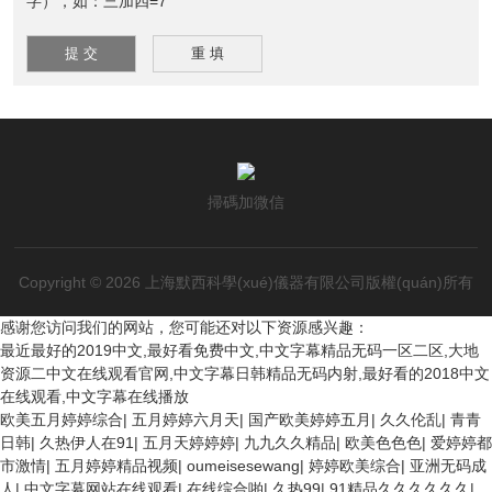
字），如：三加四=7
掃碼加微信
Copyright © 2026 上海默西科學(xué)儀器有限公司版權(quán)所有
感谢您访问我们的网站，您可能还对以下资源感兴趣：
最近最好的2019中文,最好看免费中文,中文字幕精品无码一区二区,大地
资源二中文在线观看官网,中文字幕日韩精品无码内射,最好看的2018中文
在线观看,中文字幕在线播放
欧美五月婷婷综合
|
五月婷婷六月天
|
国产欧美婷婷五月
|
久久伦乱
|
青青
日韩
|
久热伊人在91
|
五月天婷婷婷
|
九九久久精品
|
欧美色色色
|
爱婷婷都
市激情
|
五月婷婷精品视频
|
oumeisesewang
|
婷婷欧美综合
|
亚洲无码成
人
|
中文字幕网站在线观看
|
在线综合啪
|
久热99
|
91精品久久久久久久
|