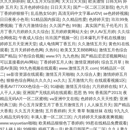
久久久婷婷婷
|
成人五月天综合网
|
天天日天天摸
|
欧美激情 日韩无码 婷
婷 五月天
|
五月色婷婷综合
|
日日天天天
|
国产一区二区三区影院
|
色六月
丁香婷婷狠狠干
|
乱岳熟女50岁
|
高清无码中文字幕aVDV
|
se色婷婷视频
|
日日夜夜小色哥
|
51精品国内探花
|
久久精品性爱
|
色婷婷天堂
|
玖玖99免
费视频
|
丁香六月激情综合
|
久久国产色
|
99激
|
..真实国产乱子伦毛片
|
五
月丁香六月婷婷久久久综合
|
五月婷婷黄网站大全
|
伊人AV五月婷
|
久久综
合网桃花
|
午夜成人综合
|
玖玖国产视频一区
|
日本爆乳片手机在线播放
|
婷婷五月天亚洲天堂
|
成人龟情网丁香五月
|
久久激情五月天
|
黄色91在线
观看
|
五月天婷婷色色网
|
久热91
|
欧美叉叉叉BBB网站
|
激情五月色综合
国产精品
|
97色综合视频
|
www.97
|
九九色热
|
国产精品涩涩涩视频网站
|
可以直接看的AV网站
|
丁香婷婷五月人体
|
激情亚洲婷婷
|
综合五月草
|
秋
霞AV美国
|
99九色视频在线观看
|
www.激情五月天.com
|
95精品区一区
二
|
se影音资源在线观看
|
激情五月天啪啪
|
久久综合人妻
|
激情婷婷五月
色
|
狠狠色综合网站久久久久
|
xx久久
|
五月激情六月
|
在线观看视频1区
|
香蕉AV777XXX色综合一区
|
91碰碰
|
激情五月综合
|
六月婷婷在线
|
97人
人干人人操
|
亚洲国产无线乱码在线观看
|
思思 热 99
|
香蕉国产2013
|
夜
精品无码A片一区二区蜜桃
|
va亚洲中文在线
|
色婷婷久久天天性爱
|
亚洲
经典三级
|
开心五月深爱五月丁香五月激情五月
|
人人操五月天
|
国产精品
大香蕉
|
久久五月天激情
|
五月香婷婷
|
天天 青草 制服丝袜 在线
|
9九九久
久精品无码专区
|
丰满人妻一区二区三区
|
六月婷婷天天操夜夜爽视频
|
www.wuyuetian啪啪
|
欧美精品狠狠色丁香婷婷
|
99惹在线精品免费观看
|
97人碰人操
|
99狠狠
|
婷婷丁香一月
|
欧美日韩国产一区二区
|
久久人妻久