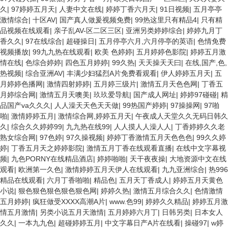
久
|
97婷婷五月天
|
人妻中文在线
|
婷婷丁香六月天
|
91日视频
|
五月亭亭
激情综合
|
十区AV
|
国产真人做爰视频免费
|
99热这里只有精品4
|
只有精
品视频在线观看
|
亲子乱AV-区二区三区
|
亚洲另类婷婷综合
|
婷婷九月丁
香久久
|
97在线综合
|
超碰操日
|
五月停亭六月,六月停亭的英语
|
色情免费
视频播放
|
99九九热在线观看
|
欧美 色婷婷
|
五月婷婷色影院
|
婷婷五月激
情在线
|
色综合婷婷
|
四色五月婷婷
|
99久热
|
天天操天天曰
|
在线,国产,色,
热视频
|
综合亚洲AV
|
丰满少妇猛烈A片免费看观看
|
伊人婷婷五月天
|
五
月婷婷色播网
|
激情四射婷婷
|
五月婷三级片
|
激情五月天色色网
|
丁香五
月婷综合网
|
激情五月天噢美
|
玖玖爱导航
|
国产成人网址
|
婷婷97碰碰
|
精
品国产va久久久
|
人人澡天天色天天做
|
99热国产婷婷
|
97操操网
|
97啪
啪
|
激情婷婷五月
|
激情综合网,婷婷五月天
|
午夜成人天堂久久无码日韩久
久
|
综合久久婷婷99
|
九九热在线99
|
人人摸人人澡人人
|
丁香婷婷久久老
熟女综合网
|
97色婷
|
97久操视频
|
婷婷丁香激情五月天色色色
|
99久久婷
婷
|
丁香五月天之婷婷影院
|
激情五月丁香在线观看直播
|
在线中文字幕视
频
|
九色PORNY在线精品酒店
|
婷婷啪啪
|
天干夜夜操
|
大地资源中文在线
观看
|
欧洲第一久色
|
激情婷婷五月天伊人在线观看
|
九九亚洲综合
|
热996
精品在线观看
|
六月丁香啪啪
|
精品色
|
五月天丁香成人
|
婷婷五月天黄色
小说
|
狠色狠色狠色狠色狠色网
|
婷婷久热
|
激情五月综合久久
|
色情激情
五月婷婷
|
疯狂做受XXXX高潮A片
|
www.色99
|
婷婷久久精品
|
婷婷五月激
情五月激情
|
另类小说五月天激情
|
五月婷婷六月丁
|
日韩另类
|
日本女人
久久
|
一本九九色
|
超碰婷婷五月
|
中文字幕日产A片在线看
|
操碰97
|
w婷