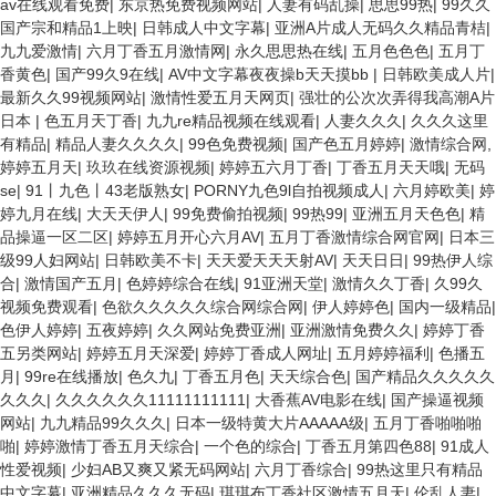
av在线观看免费
|
东京热免费视频网站
|
人妻有码乱操
|
思思99热
|
99久久
国产宗和精品1上映
|
日韩成人中文字幕
|
亚洲A片成人无码久久精品青桔
|
九九爱激情
|
六月丁香五月激情网
|
永久思思热在线
|
五月色色色
|
五月丁
香黄色
|
国产99久9在线
|
AV中文字幕夜夜操b天天摸bb
|
日韩欧美成人片
|
最新久久99视频网站
|
激情性爱五月天网页
|
强壮的公次次弄得我高潮A片
日本
|
色五月天丁香
|
九九re精品视频在线观看
|
人妻久久久
|
久久久这里
有精品
|
精品人妻久久久久
|
99色免费视频
|
国产色五月婷婷
|
激情综合网,
婷婷五月天
|
玖玖在线资源视频
|
婷婷五六月丁香
|
丁香五月天天哦
|
无码
se
|
91丨九色丨43老版熟女
|
PORNY九色9l自拍视频成人
|
六月婷欧美
|
婷
婷九月在线
|
大天天伊人
|
99免费偷拍视频
|
99热99
|
亚洲五月天色色
|
精
品操逼一区二区
|
婷婷五月开心六月AV
|
五月丁香激情综合网官网
|
日本三
级99人妇网站
|
日韩欧美不卡
|
天天爱天天天射AV
|
天天日日
|
99热伊人综
合
|
激情国产五月
|
色婷婷综合在线
|
91亚洲天堂
|
激情久久丁香
|
久99久
视频免费观看
|
色欲久久久久久综合网综合网
|
伊人婷婷色
|
国内一级精品
|
色伊人婷婷
|
五夜婷婷
|
久久网站免费亚洲
|
亚洲激情免费久久
|
婷婷丁香
五另类网站
|
婷婷五月天深爱
|
婷婷丁香成人网址
|
五月婷婷福利
|
色播五
月
|
99re在线播放
|
色久九
|
丁香五月色
|
天天综合色
|
国产精品久久久久久
久久久
|
久久久久久久11111111111
|
大香蕉AV电影在线
|
国产操逼视频
网站
|
九九精品99久久久
|
日本一级特黄大片AAAAA级
|
五月丁香啪啪啪
啪
|
婷婷激情丁香五月天综合
|
一个色的综合
|
丁香五月第四色88
|
91成人
性爱视频
|
少妇AB又爽又紧无码网站
|
六月丁香综合
|
99热这里只有精品
中文字幕
|
亚洲精品久久久无码
|
琪琪布丁香社区激情五月天
|
伦乱人妻
|