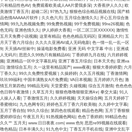
只有精品性色AV
|
免费观看欧美成人AA片爱我多深
|
大香蕉伊人久久
|
欧
美激情丁香五月
|
超碰二区
|
97热九九
|
狠狠色综合精品视频在线
|
国产精
品色情AAAAA片软件
|
久久色六月
|
五月综合激情久久
|
开心五月综合激
情网
|
99九九热视频免费
|
99免费热视频
|
99干免费视频
|
99re26视频
|
色
色无码
|
亚洲色情久久
|
伊人婷婷大香蕉
|
一区二区三区XXXXXX
|
激情性
五月天免费小说视频
|
这里有精品
|
色色色精品无码区
|
亚洲精品大片
|
五
月天丁香六月综合
|
久久久久亚洲AV成人无码电影
|
色一情一乱一乱一区
9
|
天天插AV丝袜中
|
操逼电影免费看
|
亚洲 无码 中文字幕 中出
|
亚洲成
人无码片
|
思思久久99热只有频精品66
|
丁香婷婷九月在线
|
六月婷婷视
频
|
亚洲精品一区中文字幕乱码
|
亚洲丁香五月综合
|
日本天天色
|
亚洲va
日
|
激情综合五月
|
久一这里有精品国产
|
www夜夜
|
狠狠大香婷婷爱
|
六月
丁香久久
|
99久久免费性爱视频`
|
久操婷婷
|
久久五月视频
|
丁香激情网
|
玖玖99福利
|
中国丰满熟女A片免费观
|
VA日本视频
|
五月婷婷六月色
|
激
情五月第四色
|
99精品无码
|
天堂爱爱
|
久碰视频
|
综合五月激情
|
色色色色
色日韩午夜激情
|
久草五月天
|
狠狠色噜噜狠狠亚洲A∨
|
拳交大逼
|
91人
人操人人看
|
丁香激情五月
|
久久婷婷视频
|
天天操综合网
|
五月天婷婷丁
香蜜桃91
|
九九色网专区
|
婷婷色五月丁香六月欧美啪
|
久久婷中文字幕
|
五月丁香自拍
|
99久久综合
|
第四色在线观看
|
精品色色网
|
五月丁香狠狠
爱婷婷综合
|
午夜五月天
|
91热视频色网站
|
色色丁香婷婷
|
99精品色色
|
久久艹 五月天
|
www.日日夜夜.com
|
www.色9
|
思思re99视频在线观看
|
噜色精品
|
日本丰满久久
|
91九色中文
|
丁香五月手机在线
|
亚洲中文乱字